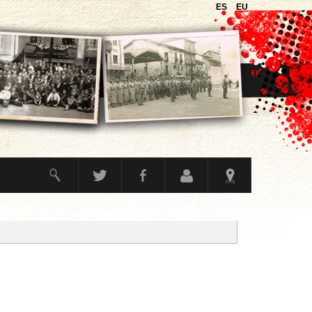
ES
EU