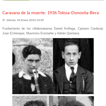
concentración de Tudela
Frente Silencioso
Ayuntamiento
época del franquismo: crónica de un castigo añadido
Caravana de la muerte: 1936 Tolosa-Donostia-Bera
Viernes, 03 Enero 2014 14:49
Fusilamiento de los villabonatarras Daniel Arrillaga, Cipriano Cardenal,
Juan Echenique, Maximino Erostarbe y Adrián Quintana.