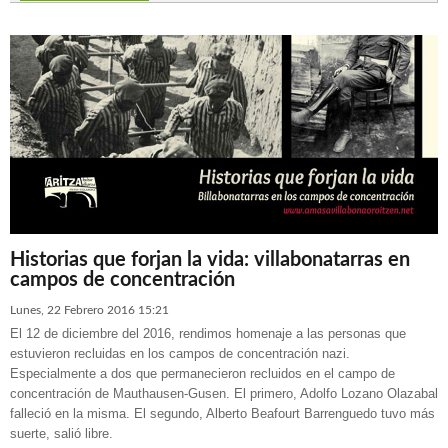
concentración de Tudela
Frente Silencioso
Ayuntamiento
época del franquismo: crónica de un castigo añadido
Historias que forjan la vida: villabonatarras en
campos de concentración
Lunes, 22 Febrero 2016 15:21
El 12 de diciembre del 2016, rendimos homenaje a las personas que
estuvieron recluidas en los campos de concentración nazi.
Especialmente a dos que permanecieron recluidos en el campo de
concentración de Mauthausen-Gusen. El primero, Adolfo Lozano Olazabal
falleció en la misma. El segundo, Alberto Beafourt Barrenguedo tuvo más
suerte, salió libre.