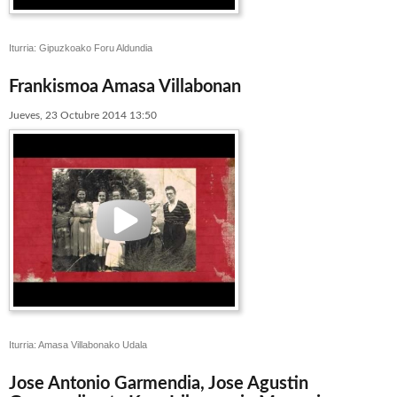
Iturria: Gipuzkoako Foru Aldundia
Frankismoa Amasa Villabonan
Jueves, 23 Octubre 2014 13:50
Iturria: Amasa Villabonako Udala
Jose Antonio Garmendia, Jose Agustin