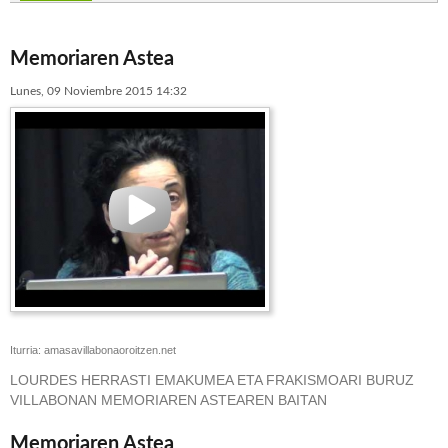
concentración de Tudela
Frente Silencioso
Ayuntamiento
época del franquismo: crónica de un castigo añadido
Memoriaren Astea
Lunes, 09 Noviembre 2015 14:32
Iturria: amasavillabonaoroitzen.net
LOURDES HERRASTI EMAKUMEA ETA FRAKISMOARI BURUZ
VILLABONAN MEMORIAREN ASTEAREN BAITAN
Memoriaren Astea