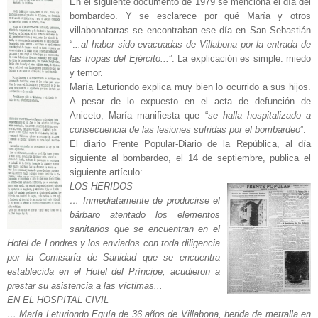
En el siguiente documento de 1979 se menciona el día del
bombardeo. Y se esclarece por qué María y otros
villabonatarras se encontraban ese día en San Sebastián
“.
..al haber sido evacuadas de Villabona por la entrada de
las tropas del Ejército...
”. La explicación es simple: miedo
y temor.
María Leturiondo explica muy bien lo ocurrido a sus hijos.
A pesar de lo expuesto en el acta de defunción de
Aniceto, María manifiesta que “
se halla hospitalizado a
consecuencia de las lesiones sufridas por el bombardeo
”.
El diario Frente Popular-Diario de la República, al día
siguiente al bombardeo, el 14 de septiembre, publica el
siguiente artículo:
LOS HERIDOS
… Inmediatamente de producirse el
bárbaro atentado los elementos
sanitarios que se encuentran en el
Hotel de Londres y los enviados con toda diligencia
por la Comisaría de Sanidad que se encuentra
establecida en el Hotel del Príncipe, acudieron a
prestar su asistencia a las víctimas...
EN EL HOSPITAL CIVIL
… María Leturiondo Eguía de 36 años de Villabona, herida de metralla en