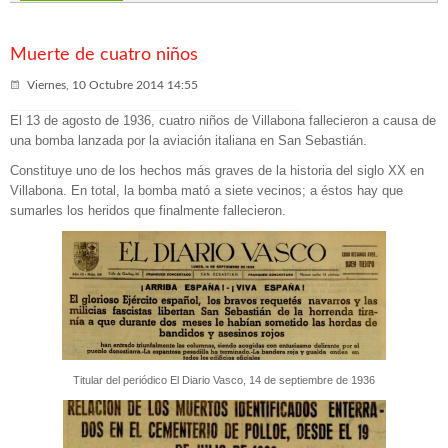
concentración de Tudela
Frente Silencioso
Ayuntamiento
época del franquismo: crónica de un castigo añadido
Muerte de cuatro niños
Viernes, 10 Octubre 2014 14:55
El 13 de agosto de 1936, cuatro niños de Villabona fallecieron a causa de
una bomba lanzada por la aviación italiana en San Sebastián.
Constituye uno de los hechos más graves de la historia del siglo XX en
Villabona. En total, la bomba mató a siete vecinos; a éstos hay que
sumarles los heridos que finalmente fallecieron.
Titular del periódico El Diario Vasco, 14 de septiembre de 1936