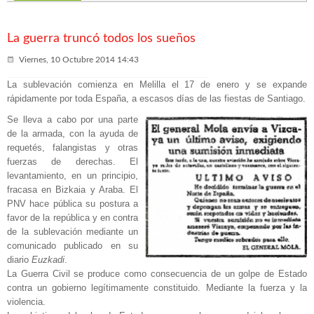
concentración de Tudela
Frente Silencioso
Ayuntamiento
época del franquismo: crónica de un castigo añadido
La guerra truncó todos los sueños
Viernes, 10 Octubre 2014 14:43
La sublevación comienza en Melilla el 17 de enero y se expande
rápidamente por toda España, a escasos días de las fiestas de Santiago.
Se lleva a cabo por una parte
de la armada, con la ayuda de
requetés, falangistas y otras
fuerzas de derechas. El
levantamiento, en un principio,
fracasa en Bizkaia y Araba. El
PNV hace pública su postura a
favor de la república y en contra
de la sublevación mediante un
comunicado publicado en su
diario
Euzkadi
.
La Guerra Civil se produce como consecuencia de un golpe de Estado
contra un gobierno legítimamente constituido. Mediante la fuerza y la
violencia.