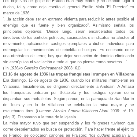
Los objetivos del golpe de Estado eran muy claros y no dejaban lugar a
dudas, tal y como deja escrito el general Emilio Mola “El Director” en
marzo de 1936:
“...la acción debe ser en extremo violenta para reducir lo antes posible al
enemigo que es fuerte y bien organizado”. Asimismo señala los
principales objetivos: “Desde luego, serán encarcelados todos los
directivos de los partidos políticos, sociedades o sindicatos no afectos al
movimiento, aplicándoles castigos ejemplares a dichos individuos para
estrangular los movimientos de rebeldía o huelgas. Es necesario crear
una atmósfera de terror, hay que dejar sensación de dominio eliminando
sin escrúpulos ni vacilación a todo el que no piense como nosotros...”
( in
1936ko Gerrako Oroitzapenak
2008: 61).
El 16 de agosto de 1936 las tropas franquistas irrumpen en Villabona
Era domingo, 16 de agosto de 1936, cuando los militares irrumpieron en
Villabona. Inicialmente, se dirigieron directamente a Andoain. A Amasa
los franquistas entraron por Belabieta y los testigos oyeron como
disparaban sus metralletas. Según parece, en la parroquia de San Martín
de Tours y en la de Villabona se celebraba la misa mayor y se
escucharon tiros (
Lumane Atzoko Amasa-Villabona-Aiurri
2006: nº 19-
pág. 3). Dispararon a la torre de la iglesia.
La misa mayor tuvo que ser suspendida y los feligreses tuvieron que
correr desorientados en busca de protección. Para hacer frente al ejército
de Franco, se colocaron cañones en Fraisoro: “los
gudaris
acudían allí,